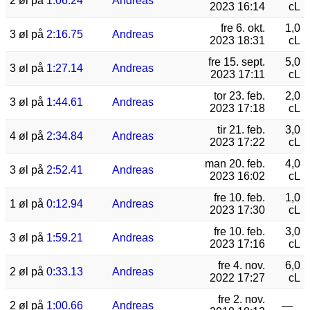
2 øl på
1:06.24
Andreas
2023 16:14
cL
fre 6. okt.
1,0
3 øl på
2:16.75
Andreas
2023 18:31
cL
fre 15. sept.
5,0
3 øl på
1:27.14
Andreas
2023 17:11
cL
tor 23. feb.
2,0
3 øl på
1:44.61
Andreas
2023 17:18
cL
tir 21. feb.
3,0
4 øl på
2:34.84
Andreas
2023 17:22
cL
man 20. feb.
4,0
3 øl på
2:52.41
Andreas
2023 16:02
cL
fre 10. feb.
1,0
1 øl på
0:12.94
Andreas
2023 17:30
cL
fre 10. feb.
3,0
3 øl på
1:59.21
Andreas
2023 17:16
cL
fre 4. nov.
6,0
2 øl på
0:33.13
Andreas
2022 17:27
cL
fre 2. nov.
2 øl på
1:00.66
Andreas
—