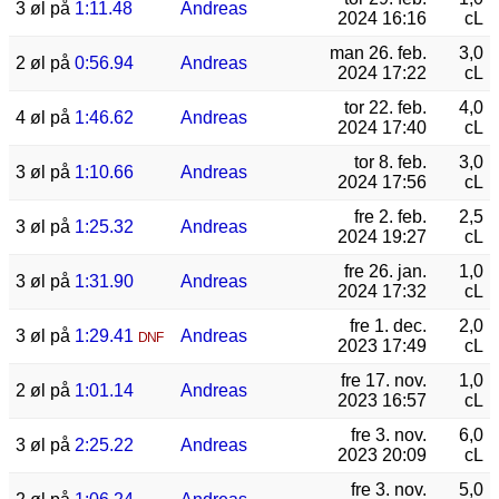
3 øl på
1:11.48
Andreas
2024 16:16
cL
man 26. feb.
3,0
2 øl på
0:56.94
Andreas
2024 17:22
cL
tor 22. feb.
4,0
4 øl på
1:46.62
Andreas
2024 17:40
cL
tor 8. feb.
3,0
3 øl på
1:10.66
Andreas
2024 17:56
cL
fre 2. feb.
2,5
3 øl på
1:25.32
Andreas
2024 19:27
cL
fre 26. jan.
1,0
3 øl på
1:31.90
Andreas
2024 17:32
cL
fre 1. dec.
2,0
3 øl på
1:29.41
Andreas
DNF
2023 17:49
cL
fre 17. nov.
1,0
2 øl på
1:01.14
Andreas
2023 16:57
cL
fre 3. nov.
6,0
3 øl på
2:25.22
Andreas
2023 20:09
cL
fre 3. nov.
5,0