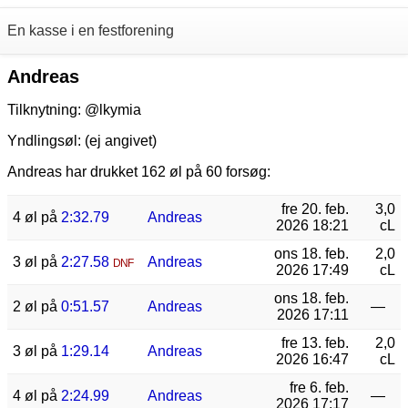
En kasse i en festforening
Andreas
Tilknytning:
@lkymia
Yndlingsøl: (ej angivet)
Andreas har drukket 162 øl på 60 forsøg:
fre 20. feb.
3,0
4 øl på
2:32.79
Andreas
2026 18:21
cL
ons 18. feb.
2,0
3 øl på
2:27.58
Andreas
DNF
2026 17:49
cL
ons 18. feb.
2 øl på
0:51.57
Andreas
—
2026 17:11
fre 13. feb.
2,0
3 øl på
1:29.14
Andreas
2026 16:47
cL
fre 6. feb.
4 øl på
2:24.99
Andreas
—
2026 17:17