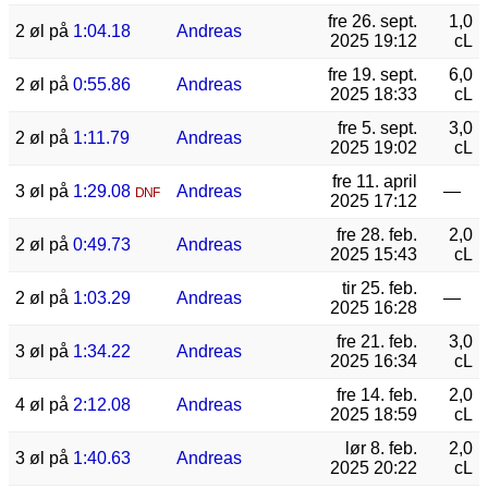
fre 26. sept.
1,0
2 øl på
1:04.18
Andreas
2025 19:12
cL
fre 19. sept.
6,0
2 øl på
0:55.86
Andreas
2025 18:33
cL
fre 5. sept.
3,0
2 øl på
1:11.79
Andreas
2025 19:02
cL
fre 11. april
3 øl på
1:29.08
Andreas
—
DNF
2025 17:12
fre 28. feb.
2,0
2 øl på
0:49.73
Andreas
2025 15:43
cL
tir 25. feb.
2 øl på
1:03.29
Andreas
—
2025 16:28
fre 21. feb.
3,0
3 øl på
1:34.22
Andreas
2025 16:34
cL
fre 14. feb.
2,0
4 øl på
2:12.08
Andreas
2025 18:59
cL
lør 8. feb.
2,0
3 øl på
1:40.63
Andreas
2025 20:22
cL