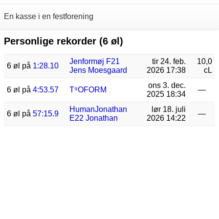
En kasse i en festforening
Personlige rekorder (6 øl)
Jenformøj F21
tir 24. feb.
10,0
6 øl på
1:28.10
Jens Moesgaard
2026 17:38
cL
ons 3. dec.
6 øl på
4:53.57
T⁹OFORM
—
2025 18:34
HumanJonathan
lør 18. juli
6 øl på
57:15.9
—
E22 Jonathan
2026 14:22