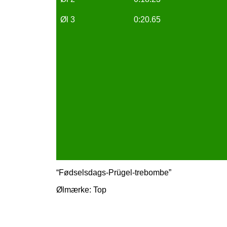
Øl 3
0:20.65
“Fødselsdags-Prügel-trebombe”
Ølmærke: Top