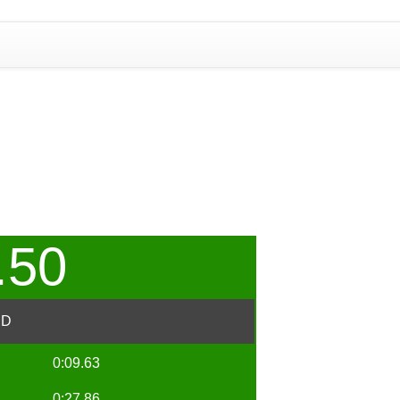
.50
ED
0:09.63
0:27.86