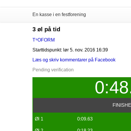
En kasse i en festforening
3 øl på tid
T⁹OFORM
Starttidspunkt: lør 5. nov. 2016 16:39
Læs og skriv kommentarer på Facebook
Pending verification
0:48
FINISH
Øl 1
0:09.63
Øl 2
0:18.23