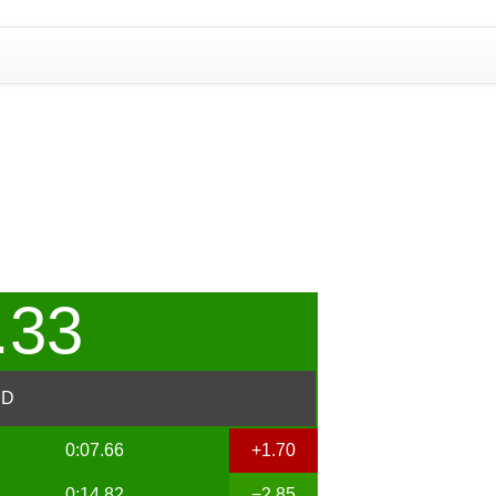
.33
ED
0:07.66
+1.70
0:14.82
−2.85