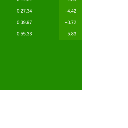
0:27.34
−4.42
0:39.97
−3.72
0:55.33
−5.83