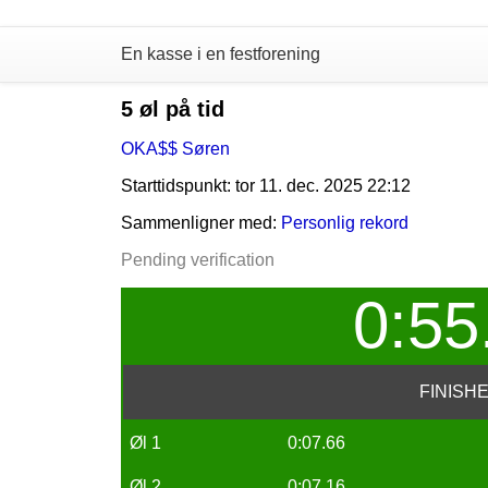
En kasse i en festforening
5 øl på tid
OKA$$ Søren
Starttidspunkt: tor 11. dec. 2025 22:12
Sammenligner med:
Personlig rekord
Pending verification
0:55
FINISH
Øl 1
0:07.66
Øl 2
0:07.16