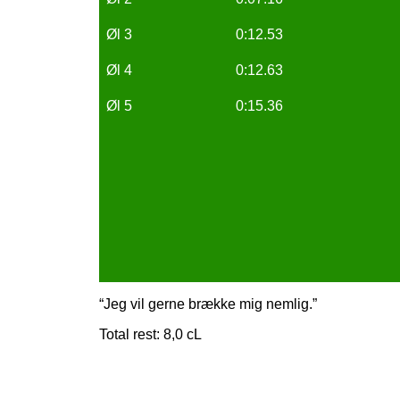
Øl 3
0:12.53
Øl 4
0:12.63
Øl 5
0:15.36
“Jeg vil gerne brække mig nemlig.”
Total rest: 8,0 cL