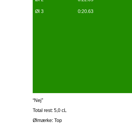
Øl 3
0:20.63
“Nej”
Total rest: 5,0 cL
Ølmærke: Top