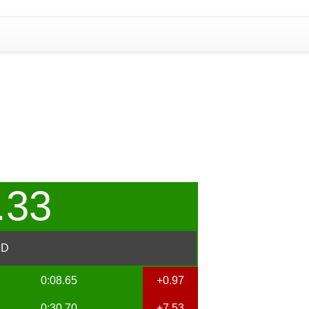
.33
ED
0:08.65
+0.97
0:30.70
+7.53