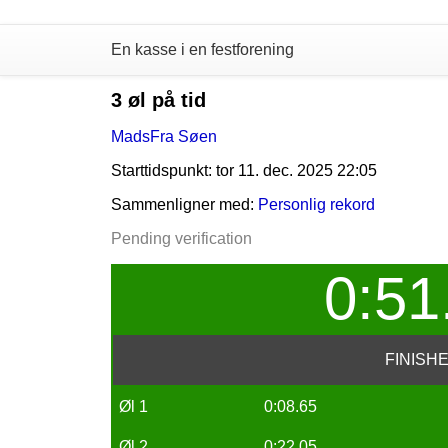
En kasse i en festforening
3 øl på tid
MadsFra Søen
Starttidspunkt: tor 11. dec. 2025 22:05
Sammenligner med:
Personlig rekord
Pending verification
0:51
FINISH
Øl 1
0:08.65
Øl 2
0:22.05